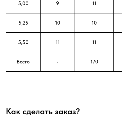
5,00
9
11
5,25
10
10
5,50
11
11
Всего
-
170
1
Наши преимущества
Глубина пропитки согласно ГОСТу
Продукция соответствует требованиям:
Как сделать заказ?
– ГОСТ 58615-2019, ГОСТ 8816-2014 по
геометрическим параметрам и качеству
древесины;
– ГОСТ 20022.5-93 по технологии защиты