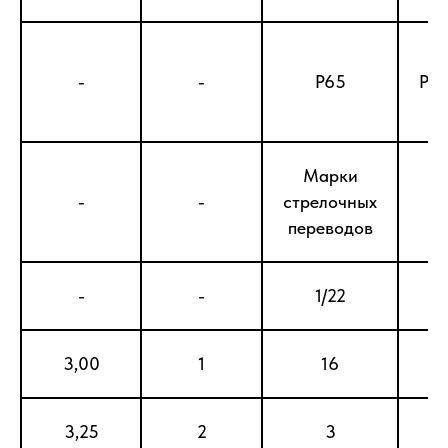
-
-
Р65
Р65
Марки
-
-
стрелочных
переводов
-
-
1/22
1
3,00
1
16
3,25
2
3