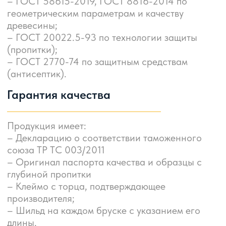
Оформить заказ
По вопросам сотрудничества
обращайтесь по телефонам или почте
8 (343) 243 56 42
8 (343) 288 59 53
8 (999) 288 58 59
zakaz@ashz.su​
623780, РФ, Свердловская обл.,
г. Артемовский, ул. Разведчиков, 11
Обратный звонок
Оставьте свои контакты и менеджер перезвонит в течение 15 минут.
Ваше Имя