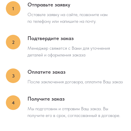
(пропитки);
Отправьте заявку
– ГОСТ 2770-74 по защитным средствам
(антисептик).
Оставьте заявку на сайте, позвоните нам
Гарантия качества
по телефону или напишите на почту.
Продукция имеет:
Подтвердите заказ
– Декларацию о соответствии таможенного
союза ТР ТС 003/2011
Менеджер свяжется с Вами для уточнения
– Оригинал паспорта качества и образцы с
глубиной пропитки
деталей и оформления заказа
– Клеймо с торца, подтверждающее
производителя;
– Шильд на каждом бруске с указанием его
Оплатите заказ
длины.
Сроки изготовления
После заключения договора, оплатите Ваш заказ
Минимальный срок изготовления - 3-5 дней.
Получите заказ
Многоступенчатый контроль качества
Мы подготовим и отправим Ваш заказ. Вы
получите его в срок, согласованный в договоре.
На каждом этапе производства осуществляется
контроль качества. Принимая готовую
продукцию, делаются забуры для определения