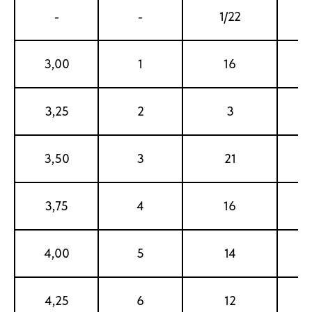
-
-
1/22
1
3,00
1
16
3,25
2
3
3,50
3
21
3,75
4
16
4,00
5
14
4,25
6
12