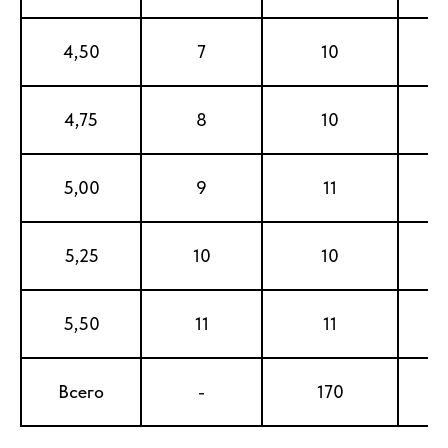
4,50
7
10
4,75
8
10
5,00
9
11
5,25
10
10
Наши преимущества
5,50
11
11
Глубина пропитки согласно ГОСТу
Всего
-
170
1
Продукция соответствует требованиям:
– ГОСТ 58615-2019, ГОСТ 8816-2014 по
геометрическим параметрам и качеству
древесины;