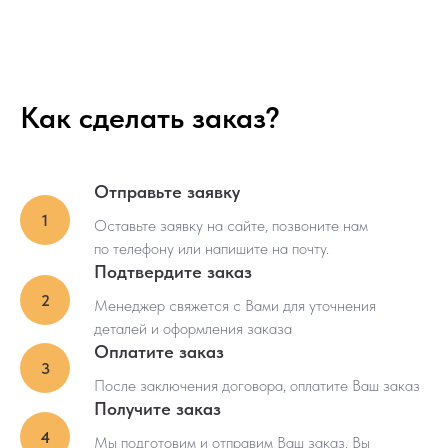
– ГОСТ 20022.5-93 по технологии защиты
(пропитки);
– ГОСТ 2770-74 по защитным средствам
(антисептик).
Гарантия качества
Как сделать заказ?
Продукция имеет:
– Декларацию о соответствии таможенного
союза ТР ТС 003/2011
Отправьте заявку
– Оригинал паспорта качества и образцы с
глубиной пропитки
Оставьте заявку на сайте, позвоните нам
– Клеймо с торца, подтверждающее
производителя;
по телефону или напишите на почту.
– Шильд на каждом бруске с указанием его
Подтвердите заказ
длины.
Сроки изготовления
Менеджер свяжется с Вами для уточнения
деталей и оформления заказа
Минимальный срок изготовления - 3-5 дней.
Оплатите заказ
После заключения договора, оплатите Ваш заказ
Многоступенчатый контроль качества
Получите заказ
На каждом этапе производства осуществляется
Мы подготовим и отправим Ваш заказ. Вы