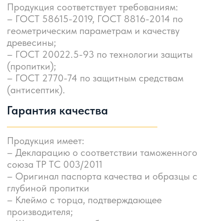
Оформить заказ
По вопросам сотрудничества
обращайтесь по телефонам или почте
8 (343) 243 56 42
8 (343) 288 59 53
8 (999) 288 58 59
zakaz@ashz.su​
623780, РФ, Свердловская обл.,
г. Артемовский, ул. Разведчиков, 11
Обратный звонок
Оставьте свои контакты и менеджер перезвонит в течение 15 минут.