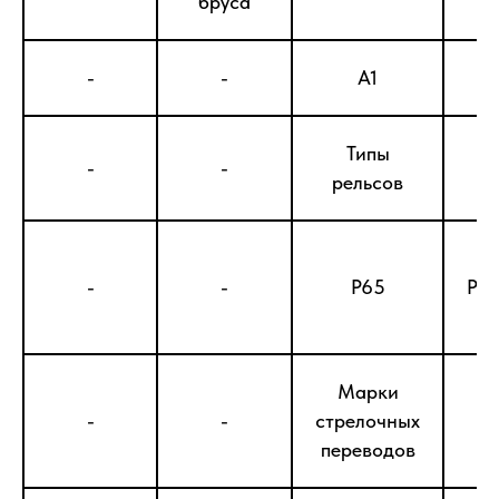
бруса
-
-
A1
Типы
-
-
рельсов
-
-
Р65
Р65
Марки
-
-
стрелочных
переводов