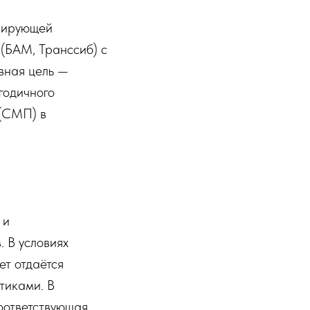
грирующей
(БАМ, Транссиб) с
вная цель —
годичного
 (СМП) в
 и
 В условиях
ет отдаётся
тиками. В
оответствующая