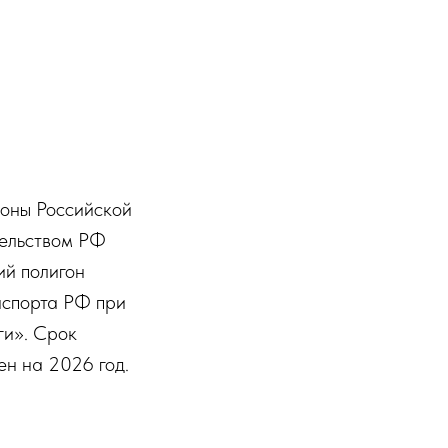
зоны Российской
тельством РФ
ий полигон
нспорта РФ при
ги». Срок
ен на 2026 год.