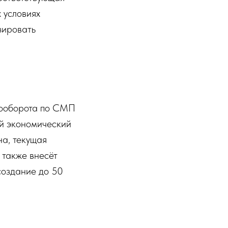
 условиях
зировать
зооборота по СМП
ый экономический
на, текущая
 также внесёт
создание до 50